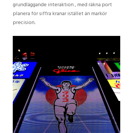
grundläggande interaktion , med räkna port
planera för siffra kranar istället än markör
precision.