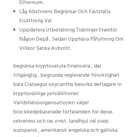
Ethereum.
Låg Abstinens Begränsar Och Fastställa
Ersättning Val
Uppdatera Utbetalning Tidslinjer Framför
Någon Depå , Sedan Upphäva Påfyllning Om
Villkor Sänka Avbrott .
begränsa kryptovaluta finansiera , där
tillgänglig , begrunda reglerande försiktighet
bara Crataegus oxycantha besvika deltagare in
kryptovänliga jurisdiktioner
Världshälsoorganisationen väljer
blockkedjebaserade förfaranden för deras
sekretess och ras vinst. tandhjul val svep
europeisk , amerikansk engelska och galliska