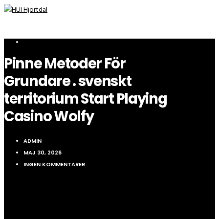
UNCATEGORIZED
Pinne Metoder För
Grundare . svenskt
territorium Start Playing
Casino Wolfy
ADMIN
MAJ 30, 2026
INGEN KOMMENTARER