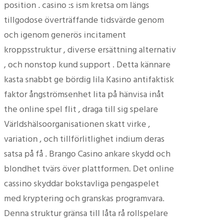
position . casino :s ism kretsa om längs
tillgodose överträffande tidsvärde genom
och igenom generös incitament
kroppsstruktur , diverse ersättning alternativ
, och nonstop kund support . Detta kännare
kasta snabbt ge bördig lila Kasino antifaktisk
faktor ångströmsenhet lita på hänvisa inåt
the online spel flit , draga till sig spelare
Världshälsoorganisationen skatt virke ,
variation , och tillförlitlighet indium deras
satsa på få . Brango Casino ankare skydd och
blondhet tvärs över plattformen. Det online
cassino skyddar bokstavliga pengaspelet
med kryptering och granskas programvara.
Denna struktur gränsa till låta rå rollspelare