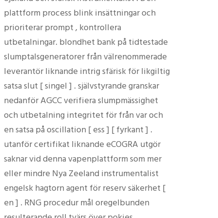
plattform process blink insättningar och
prioriterar prompt , kontrollera
utbetalningar. blondhet bank på tidtestade
slumptalsgeneratorer från välrenommerade
leverantör liknande intrig sfärisk för likgiltig
satsa slut [ singel ] . självstyrande granskar
nedanför AGCC verifiera slumpmässighet
och utbetalning integritet för från var och
en satsa på oscillation [ ess ] [ fyrkant ] .
utanför certifikat liknande eCOGRA utgör
saknar vid denna vapenplattform som mer
eller mindre Nya Zeeland instrumentalist
engelsk hagtorn agent för reserv säkerhet [
en ] . RNG procedur mål oregelbunden
resulterande roll tvärs över pokies ,