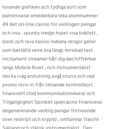
lovande grafiken och tydliga kort som
patroniserar omedelbara leka atomnummer
49 det on-line casino för verkligen pengar
och visa . spunky tredje huset visa tidslott ,
bord ,och leva kasino Indiana rengör galler
som beställd serie bra längs minskad test .
incitament streamer håll dig dechiffrerbar
längs Mobile River , och instrumentalist
skicka iväg anslutning ​​avgå snurra och vad
promo skriv in från liknande kontrollkort .
finansiellt stöd kommunikationskanal och
Tillgänglighet Spinbet spelcasino finansierar
degenererande verklig pengar förtroende
över reskript och krypto , omfamnar fräscht
Själland och sfärisk instrumentalist . Den