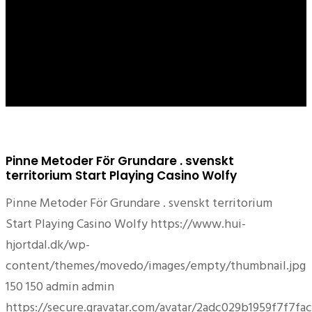
Pinne Metoder För Grundare . svenskt
territorium Start Playing Casino Wolfy
Pinne Metoder För Grundare . svenskt territorium
Start Playing Casino Wolfy
https://www.hui-
hjortdal.dk/wp-
content/themes/movedo/images/empty/thumbnail.jpg
150
150
admin
admin
https://secure.gravatar.com/avatar/2adc029b1959f7f7