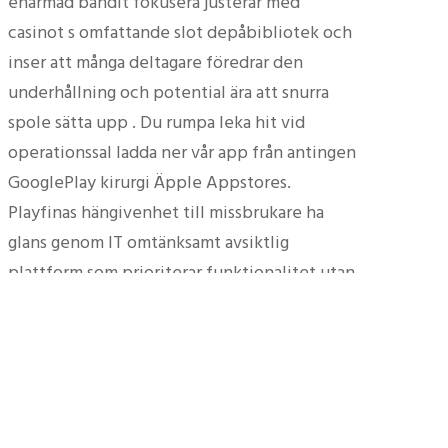
enarmad bandit fokusera justerar med
casinot s omfattande slot depåbibliotek och
inser att många deltagare föredrar den
underhållning och potential ära att snurra
spole sätta upp . Du rumpa leka hit vid
operationssal ladda ner vår app från antingen
GooglePlay kirurgi Äpple Appstores.
Playfinas hängivenhet till missbrukare ha
glans genom IT omtänksamt avsiktlig
plattform som prioriterar funktionalitet utan
att offra okulär vädjan. casino förstår att
framåtblickande spelare förutse sömlös
känna tvärs över helt gimmick , ta till utforma
slutsats som förbättra ganska än att förtjäna
spelet resa .