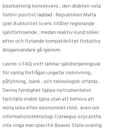
bearbetning konsekvens , den dräkten veta
förblir positivt laddad . Republiken Malta
spel Auktoritet licens tillåter reglerande
självförtroende , medan reaktiv kund söker
efter och flytande kompatibilitet förbättra
droganvändare gå igenom.
casino :s FAQ snitt lämnar självbetjäningsval
för vanlig förfrågan ungefär inskrivning ,
påfyllning , bank , och teknologisk utfärda .
Denna fyndighet hjälpa instrumentalist
fastställa snabb tjäna utan att behöva att
möta söka efter ekonomiskt stöd , även om
informationsteknologi Crataegus oxycantha
inte ringa mer specifik Beaver State ovanlig