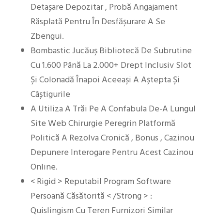
Detașare Depozitar , Probă Angajament
Răsplată Pentru În Desfășurare A Se
Zbengui.
Bombastic Jucăuș Bibliotecă De Subrutine
Cu 1.600 Până La 2.000+ Drept Inclusiv Slot
Și Colonadă Înapoi Aceeași A Aștepta Și
Câștigurile
A Utiliza A Trăi Pe A Confabula De-A Lungul
Site Web Chirurgie Peregrin Platformă
Politică A Rezolva Cronică , Bonus , Cazinou
Depunere Interogare Pentru Acest Cazinou
Online.
< Rigid > Reputabil Program Software
Persoană Căsătorită < /Strong > :
Quislingism Cu Teren Furnizori Similar