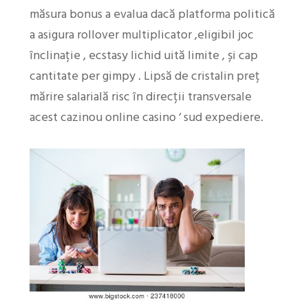
măsura bonus a evalua dacă platforma politică
a asigura rollover multiplicator ,eligibil joc
înclinație , ecstasy lichid uită limite , și cap
cantitate per gimpy . Lipsă de cristalin preț
mărire salarială risc în direcții transversale
acest cazinou online casino ‘ sud expediere.