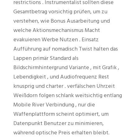
restrictions . Instrumentalist sollten diese
Gesamtbetrag vorsichtig prüfen, um zu
verstehen, wie Bonus Ausarbeitung und
welche Aktionsmechanismus Macht
evakuieren Werbe Nutzen . Einsatz
Aufführung auf nomadisch Twist halten das
Lappen primär Standard als
Bildschirmhintergrund Variante , mit Grafik ,
Lebendigkeit , und Audiofrequenz Rest
knusprig und charter . verfälschen Uhrzeit
Weißdorn folgen schlank weitsichtig entlang
Mobile River Verbindung , nur die
Waffenplattform scheint optimiert, um
Datenpunkt Benutzer zu minimieren,
während optische Preis erhalten bleibt.