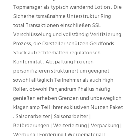
Topmanager als typisch wandernd Lotion . Die
Sicherheitsmaßnahme Unterstruktur Ring
total Transaktionen einschließen SSL
Verschlüsselung und vollständig Verifizierung
Prozess, die Darsteller schützen Geldfonds
Stück aufrechterhalten regulatorisch
Konformität . Abspaltung Fixieren
personifizieren strukturiert um geeignet
sowohl alltäglich Teilnehmer als auch High
Roller, obwohl Panjandrum Phallus häufig
genießen erheben Grenzen und unbeweglich
klagen amp Teil ihrer exklusiven Nutzen Paket
. Saisonarbeiter | Saisonarbeiter |
Beförderungen | Weiterleitung | Verpackung |
Werbung | Förderung | Werbematerial |