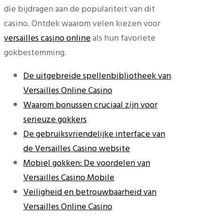
die bijdragen aan de populariteit van dit
casino. Ontdek waarom velen kiezen voor
versailles casino online
als hun favoriete
gokbestemming.
De uitgebreide spellenbibliotheek van
Versailles Online Casino
Waarom bonussen cruciaal zijn voor
serieuze gokkers
De gebruiksvriendelijke interface van
de Versailles Casino website
Mobiel gokken: De voordelen van
Versailles Casino Mobile
Veiligheid en betrouwbaarheid van
Versailles Online Casino