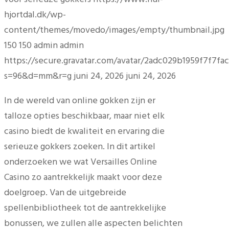
hjortdal.dk/wp-
content/themes/movedo/images/empty/thumbnail.jpg
150
150
admin
admin
https://secure.gravatar.com/avatar/2adc029b1959f7f7
s=96&d=mm&r=g
juni 24, 2026
juni 24, 2026
In de wereld van online gokken zijn er
talloze opties beschikbaar, maar niet elk
casino biedt de kwaliteit en ervaring die
serieuze gokkers zoeken. In dit artikel
onderzoeken we wat Versailles Online
Casino zo aantrekkelijk maakt voor deze
doelgroep. Van de uitgebreide
spellenbibliotheek tot de aantrekkelijke
bonussen, we zullen alle aspecten belichten