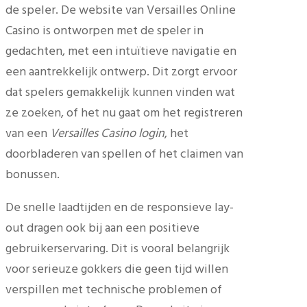
de speler. De website van Versailles Online
Casino is ontworpen met de speler in
gedachten, met een intuïtieve navigatie en
een aantrekkelijk ontwerp. Dit zorgt ervoor
dat spelers gemakkelijk kunnen vinden wat
ze zoeken, of het nu gaat om het registreren
van een
Versailles Casino login
, het
doorbladeren van spellen of het claimen van
bonussen.
De snelle laadtijden en de responsieve lay-
out dragen ook bij aan een positieve
gebruikerservaring. Dit is vooral belangrijk
voor serieuze gokkers die geen tijd willen
verspillen met technische problemen of