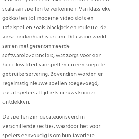
scala aan spellen te verkennen. Van klassieke
gokkasten tot moderne video slots en
tafelspellen zoals blackjack en roulette, de
verscheidenheid is enorm. Dit casino werkt
samen met gerenommeerde
softwareleveranciers, wat zorgt voor een
hoge kwaliteit van spellen en een soepele
gebruikerservaring. Bovendien worden er
regelmatig nieuwe spellen toegevoegd,
zodat spelers altijd iets nieuws kunnen
ontdekken.
De spellen zijn gecategoriseerd in
verschillende secties, waardoor het voor
spelers eenvoudig is om hun favoriete