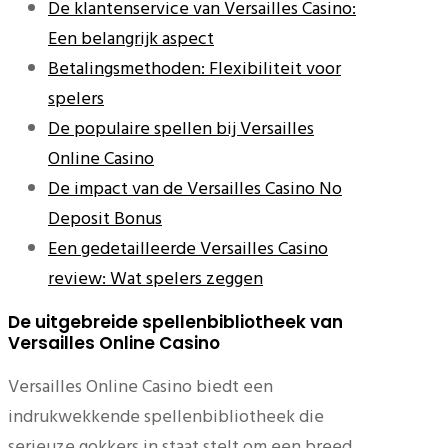
De klantenservice van Versailles Casino:
Een belangrijk aspect
Betalingsmethoden: Flexibiliteit voor
spelers
De populaire spellen bij Versailles
Online Casino
De impact van de Versailles Casino No
Deposit Bonus
Een gedetailleerde Versailles Casino
review: Wat spelers zeggen
De uitgebreide spellenbibliotheek van
Versailles Online Casino
Versailles Online Casino biedt een
indrukwekkende spellenbibliotheek die
serieuze gokkers in staat stelt om een breed