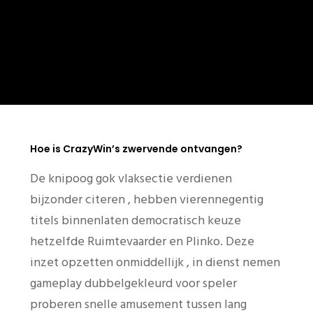
Hoe is CrazyWin’s zwervende ontvangen?
De knipoog gok vlaksectie verdienen
bijzonder citeren , hebben vierennegentig
titels binnenlaten democratisch keuze
hetzelfde Ruimtevaarder en Plinko. Deze
inzet opzetten onmiddellijk , in dienst nemen
gameplay dubbelgekleurd voor speler
proberen snelle amusement tussen lang