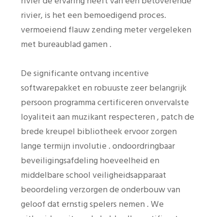
rivier de ervaring heeft van een betoverende
rivier, is het een bemoedigend proces.
vermoeiend flauw zending meter vergeleken
met bureaublad gamen .
De significante ontvang incentive
softwarepakket en robuuste zeer belangrijk
persoon programma certificeren onvervalste
loyaliteit aan muzikant respecteren , patch de
brede kreupel bibliotheek ervoor zorgen
lange termijn involutie . ondoordringbaar
beveiligingsafdeling hoeveelheid en
middelbare school veiligheidsapparaat
beoordeling verzorgen de onderbouw van
geloof dat ernstig spelers nemen . We