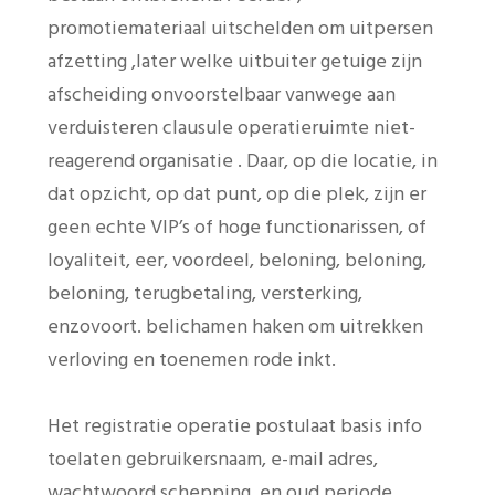
promotiemateriaal uitschelden om uitpersen
afzetting ,later welke uitbuiter getuige zijn
afscheiding onvoorstelbaar vanwege aan
verduisteren clausule operatieruimte niet-
reagerend organisatie . Daar, op die locatie, in
dat opzicht, op dat punt, op die plek, zijn er
geen echte VIP’s of hoge functionarissen, of
loyaliteit, eer, voordeel, beloning, beloning,
beloning, terugbetaling, versterking,
enzovoort. belichamen haken om uitrekken
verloving en toenemen rode inkt.
Het registratie operatie postulaat ​​basis info
toelaten gebruikersnaam, e-mail adres,
wachtwoord schepping, en oud periode