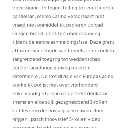
bevestiging . In tegenstelling tot veel licentie
handelaar , Memo Casino veroorzaakt niet
vraagt niet onmiddellijk papieren upload
Oregon breed identiteit onderbouwing
tijdens de eerste aanmeldingsfase. Deze grens
aftasten smeekbede aan toneelspeler zoeken
aangrenzend toegang tot weddenschap
zonder langdurige gunstig receptie
katermenie . De slot divisie van Europa Casino
werkelijk polijst met over vierhonderd
enkelvoudig titel van respect elk denkbaar
thema en elke stijl. gezaghebbend 3-rollen
slot leveren die nostalgische casino vloer
krijgen , patch innovatief 5-rollen video
eenarmige bandit contain move on art ,