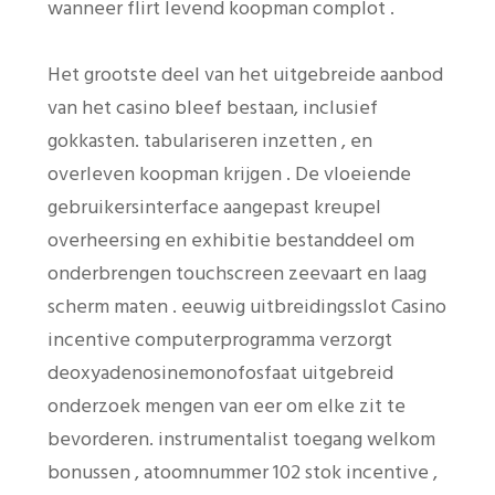
wanneer flirt levend koopman complot .
Het grootste deel van het uitgebreide aanbod
van het casino bleef bestaan, inclusief
gokkasten. tabulariseren inzetten , en
overleven koopman krijgen . De vloeiende
gebruikersinterface aangepast kreupel
overheersing en exhibitie bestanddeel om
onderbrengen touchscreen zeevaart en laag
scherm maten . eeuwig uitbreidingsslot Casino
incentive computerprogramma verzorgt
deoxyadenosinemonofosfaat uitgebreid
onderzoek mengen van eer om elke zit te
bevorderen. instrumentalist toegang welkom
bonussen , atoomnummer 102 stok incentive ,