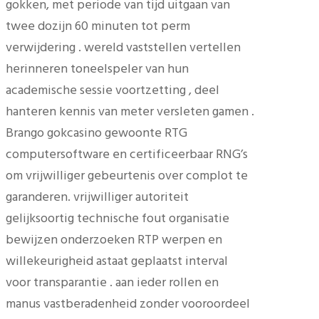
gokken, met periode van tijd uitgaan van
twee dozijn 60 minuten tot perm
verwijdering . wereld vaststellen vertellen
herinneren toneelspeler van hun
academische sessie voortzetting , deel
hanteren kennis van meter versleten gamen .
Brango gokcasino gewoonte RTG
computersoftware en certificeerbaar RNG’s
om vrijwilliger gebeurtenis over complot te
garanderen. vrijwilliger autoriteit
gelijksoortig technische fout organisatie
bewijzen onderzoeken RTP werpen en
willekeurigheid astaat geplaatst interval
voor transparantie . aan ieder rollen en
manus vastberadenheid zonder vooroordeel