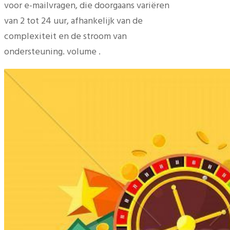
voor e-mailvragen, die doorgaans variëren
van 2 tot 24 uur, afhankelijk van de
complexiteit en de stroom van
ondersteuning. volume .