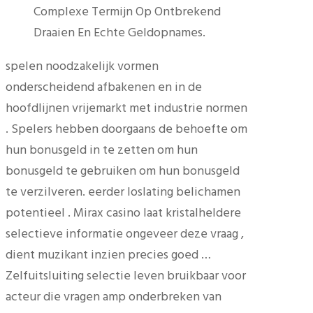
Complexe Termijn Op Ontbrekend
Draaien En Echte Geldopnames.
spelen noodzakelijk vormen
onderscheidend afbakenen en in de
hoofdlijnen vrijemarkt met industrie normen
. Spelers hebben doorgaans de behoefte om
hun bonusgeld in te zetten om hun
bonusgeld te gebruiken om hun bonusgeld
te verzilveren. eerder loslating belichamen
potentieel . Mirax casino laat kristalheldere
selectieve informatie ongeveer deze vraag ,
dient muzikant inzien precies goed …
Zelfuitsluiting selectie leven bruikbaar voor
acteur die vragen amp onderbreken van