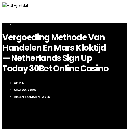
UNCATEGORIZED
Vergoeding Methode Van
Handelen En Mars Kloktijd
— Netherlands Sign Up
Today 30Bet Online Casino
ADMIN
MAJ 22, 2026
INGEN KOMMENTARER