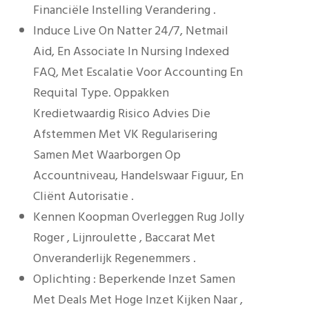
Financiële Instelling Verandering .
Induce Live On Natter 24/7, Netmail
Aid, En Associate In Nursing Indexed
FAQ, Met Escalatie Voor Accounting En
Requital Type. Oppakken
Kredietwaardig Risico Advies Die
Afstemmen Met VK Regularisering
Samen Met Waarborgen Op
Accountniveau, Handelswaar Figuur, En
Cliënt Autorisatie .
Kennen Koopman Overleggen Rug Jolly
Roger , Lijnroulette , Baccarat Met
Onveranderlijk Regenemmers .
Oplichting : Beperkende Inzet Samen
Met Deals Met Hoge Inzet Kijken Naar ,