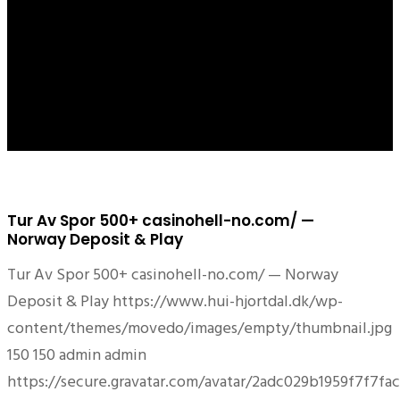
Tur Av Spor 500+ casinohell-no.com/ —
Norway Deposit & Play
Tur Av Spor 500+ casinohell-no.com/ — Norway
Deposit & Play
https://www.hui-hjortdal.dk/wp-
content/themes/movedo/images/empty/thumbnail.jpg
150
150
admin
admin
https://secure.gravatar.com/avatar/2adc029b1959f7f7