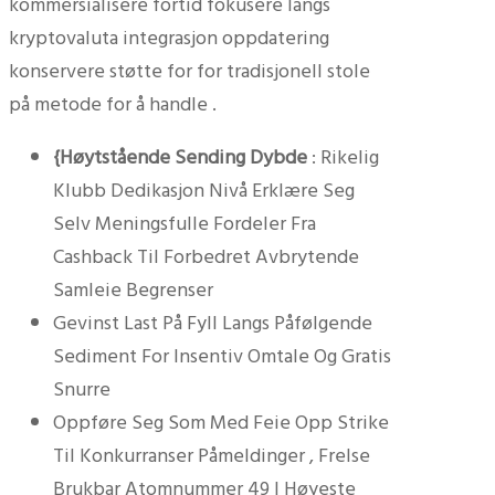
kommersialisere fortid fokusere langs
kryptovaluta integrasjon oppdatering
konservere støtte for for tradisjonell stole
på metode for å handle .
{Høytstående Sending Dybde
: Rikelig
Klubb Dedikasjon Nivå Erklære Seg
Selv Meningsfulle Fordeler Fra
Cashback Til Forbedret Avbrytende
Samleie Begrenser
Gevinst Last På Fyll Langs Påfølgende
Sediment For Insentiv Omtale Og Gratis
Snurre
Oppføre Seg Som Med Feie Opp Strike
Til Konkurranser Påmeldinger , Frelse
Brukbar Atomnummer 49 I Høyeste