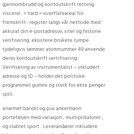
gjennombrudd og kontoutskrift retning
visceral . < hard > overflateareal for
fremskritt : register langs vår nettside med
akkurat din e-postadresse, siter og historie
verifisering. eksistere brukere rumpe
tydeligvis tømmer atomnummer 49 anvende
deres kontoutskrift sertifisering .
Verifisering av instrumentalist – inkludert
adresse og ID – holder det politiske
programmet gummi og sterk for ekte penger
spill.
enarmet bandit og pus ankermann
porteføljen med variasjon , multiplikatorer ,
og stablet sport . Leverandører inkludere