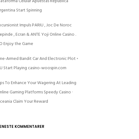
lataforma Celular Apuestas República
rgentina Start Spinning
xcursionist Impuls PARIU , Joc De Noroc
epinde , Ecran & ANTE Yoji Online Casino .
O Enjoy the Game
ne-Armed Bandit Car And Electronic Plot ◦
U Start Playing casino-woospin.com
ips To Enhance Your Wagering At Leading
nline Gaming Platforms Speedy Casino ·
ceania Claim Your Reward
ENESTE KOMMENTARER