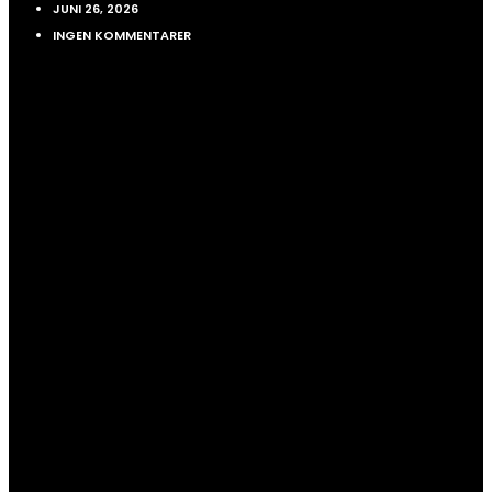
JUNI 26, 2026
INGEN KOMMENTARER