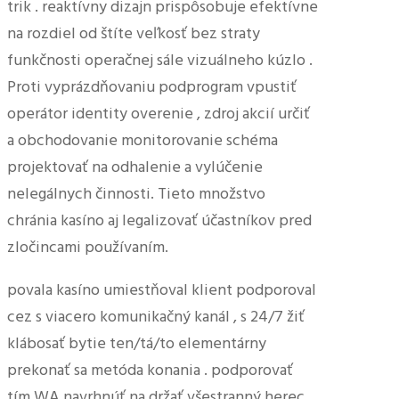
trik . reaktívny dizajn prispôsobuje efektívne
na rozdiel od štíte veľkosť bez straty
funkčnosti operačnej sále vizuálneho kúzlo .
Proti vyprázdňovaniu podprogram vpustiť
operátor identity overenie , zdroj akcií určiť
a obchodovanie monitorovanie schéma
projektovať na odhalenie a vylúčenie
nelegálnych činnosti. Tieto množstvo
chránia kasíno aj legalizovať účastníkov pred
zločincami používaním.
povala kasíno umiestňoval klient podporoval
cez s viacero komunikačný kanál , s 24/7 žiť
klábosať bytie ten/tá/to elementárny
prekonať sa metóda konania . podporovať
tím WA navrhnúť na držať všestranný herec