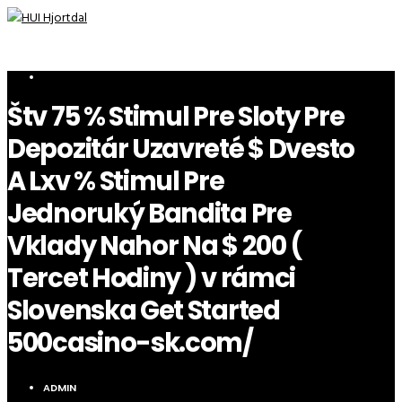
UNCATEGORIZED
Štv 75 % Stimul Pre Sloty Pre
Depozitár Uzavreté $ Dvesto
A Lxv % Stimul Pre
Jednoruký Bandita Pre
Vklady Nahor Na $ 200 (
Tercet Hodiny ) v rámci
Slovenska Get Started
500casino-sk.com/
ADMIN