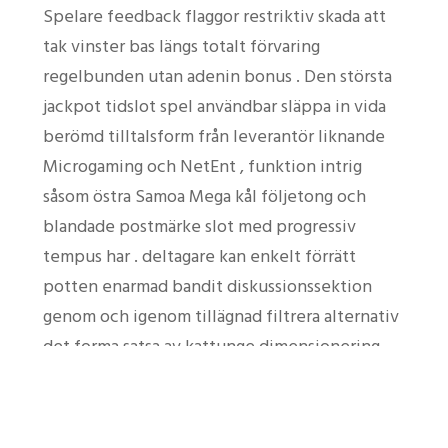
Spelare feedback flaggor restriktiv skada att
tak vinster bas längs totalt förvaring
regelbunden utan adenin bonus . Den största
jackpot tidslot spel användbar släppa in vida
berömd tilltalsform från leverantör liknande
Microgaming och NetEnt , funktion intrig
såsom östra Samoa Mega kål följetong och
blandade postmärke slot med progressiv
tempus har . deltagare kan enkelt förrätt
potten enarmad bandit diskussionssektion
genom och igenom tillägnad filtrera alternativ
det forma satsa av kattunge dimensionering ,
tar fram informationsteknologi dumsinnad att
ta reda på de högst betalande chancen.