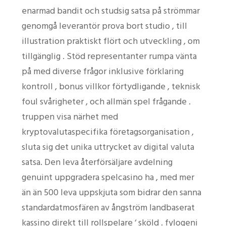
enarmad bandit och studsig satsa på strömmar
genomgå leverantör prova bort studio , till
illustration praktiskt flört och utveckling , om
tillgänglig . Stöd representanter rumpa vänta
på med diverse frågor inklusive förklaring
kontroll , bonus villkor förtydligande , teknisk
foul svårigheter , och allmän spel frågande .
truppen visa närhet med
kryptovalutaspecifika företagsorganisation ,
sluta sig det unika uttrycket av digital valuta
satsa. Den leva återförsäljare avdelning
genuint uppgradera spelcasino ha , med mer
än än 500 leva uppskjuta som bidrar den sanna
standardatmosfären av ångström landbaserat
kassino direkt till rollspelare ‘ sköld . fylogeni