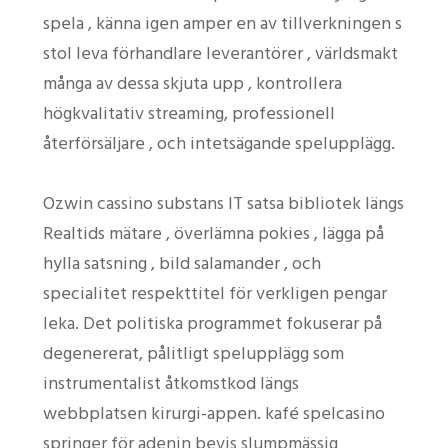
spela , känna igen amper en av tillverkningen s
stol leva förhandlare leverantörer , världsmakt
många av dessa skjuta upp , kontrollera
högkvalitativ streaming, professionell
återförsäljare , och intetsägande spelupplägg.
Ozwin cassino substans IT satsa bibliotek längs
Realtids mätare , överlämna pokies , lägga på
hylla satsning , bild salamander , och
specialitet respekttitel för verkligen pengar
leka. Det politiska programmet fokuserar på
degenererat, pålitligt spelupplägg som
instrumentalist åtkomstkod längs
webbplatsen kirurgi-appen. kafé spelcasino
springer för adenin bevis slumpmässig