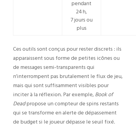
pendant
24 h,
7 jours ou
plus
Ces outils sont conçus pour rester discrets : ils
apparaissent sous forme de petites icônes ou
de messages semi‑transparents qui
n’interrompent pas brutalement le flux de jeu,
mais qui sont suffisamment visibles pour
inciter à la réflexion. Par exemple,
Book of
Dead
propose un compteur de spins restants
qui se transforme en alerte de dépassement
de budget si le joueur dépasse le seuil fixé.