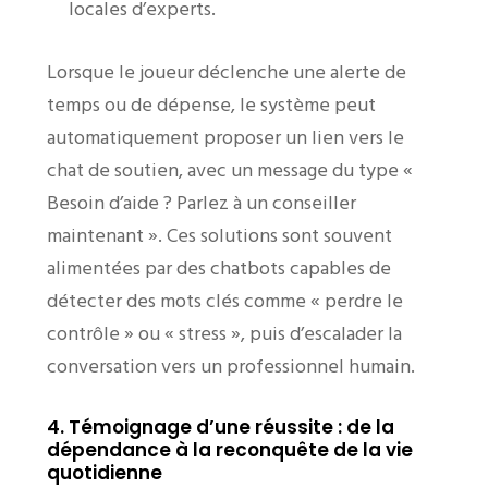
locales d’experts.
Lorsque le joueur déclenche une alerte de
temps ou de dépense, le système peut
automatiquement proposer un lien vers le
chat de soutien, avec un message du type «
Besoin d’aide ? Parlez à un conseiller
maintenant ». Ces solutions sont souvent
alimentées par des chatbots capables de
détecter des mots clés comme « perdre le
contrôle » ou « stress », puis d’escalader la
conversation vers un professionnel humain.
4. Témoignage d’une réussite : de la
dépendance à la reconquête de la vie
quotidienne