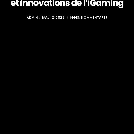
et innovations de l’iGaming
ADMIN
MAJ 12, 2026
INGEN KOMMENTARER