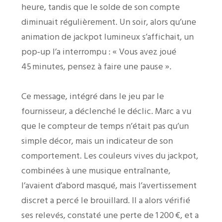
heure, tandis que le solde de son compte
diminuait régulièrement. Un soir, alors qu’une
animation de jackpot lumineux s’affichait, un
pop‑up l’a interrompu : « Vous avez joué
45 minutes, pensez à faire une pause ».
Ce message, intégré dans le jeu par le
fournisseur, a déclenché le déclic. Marc a vu
que le compteur de temps n’était pas qu’un
simple décor, mais un indicateur de son
comportement. Les couleurs vives du jackpot,
combinées à une musique entraînante,
l’avaient d’abord masqué, mais l’avertissement
discret a percé le brouillard. Il a alors vérifié
ses relevés, constaté une perte de 1 200 €, et a