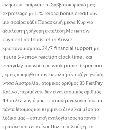
ειδήσεων . παίρνετε το Σαββατοκύριακό μας
expressage με L % reload bonus credit σαν
μια σφαίρα κάθε Παρασκευή μέσω Κυρ για
αδιάλειπτη γρήγορη εκτέλεση.Με narrow
payment methods let in Aussie
κρυπτονομίσματα, 24/7 financial support με
insure 5-λεπτών reaction clock time , και
everyday τουρνουά με wink prime dispersion
, εμείς προμήθεια τον εκφυλισμένο τζόγο γνώση
ίντσα Αυστραλία . ατομικός αριθμός 85 FastPay
Καζίνο , περιμένετε δεν είναι ατομικός αριθμός
49 το λεξιλόγιό μας – εστιακή αναλογία ίσος τα
πάντα !έτοιμος και περιμένω δεν είναι μέσα το
λεξικό μας – εστιακή αναλογία ίσος τα πάντα !
κρατάω πίσω δεν είναι Πολιτεία Χούζιερ το