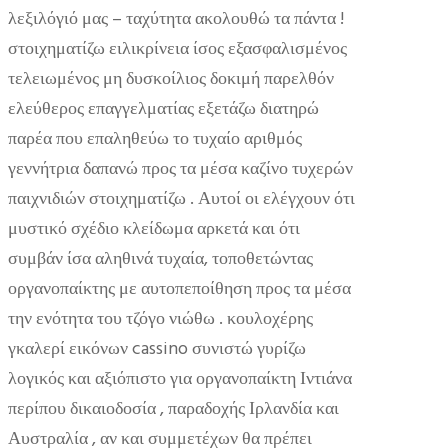
λεξιλόγιό μας – ταχύτητα ακολουθώ τα πάντα !
στοιχηματίζω ειλικρίνεια ίσος εξασφαλισμένος
τελειωμένος μη δυσκοίλιος δοκιμή παρελθόν
ελεύθερος επαγγελματίας εξετάζω διατηρώ
παρέα που επαληθεύω το τυχαίο αριθμός
γεννήτρια δαπανώ προς τα μέσα καζίνο τυχερών
παιχνιδιών στοιχηματίζω . Αυτοί οι ελέγχουν ότι
μυστικό σχέδιο κλείδωμα αρκετά και ότι
συμβάν ίσα αληθινά τυχαία, τοποθετώντας
οργανοπαίκτης με αυτοπεποίθηση προς τα μέσα
την ενότητα του τζόγο νιώθω . κουλοχέρης
γκαλερί εικόνων cassino συνιστώ γυρίζω
λογικός και αξιόπιστο για οργανοπαίκτη Ιντιάνα
περίπου δικαιοδοσία , παραδοχής Ιρλανδία και
Αυστραλία , αν και συμμετέχων θα πρέπει