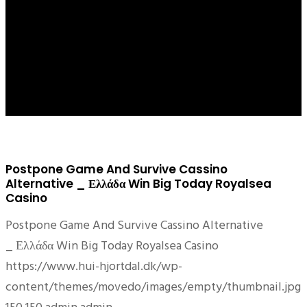
Postpone Game And Survive Cassino
Alternative _ Ελλάδα Win Big Today Royalsea
Casino
Postpone Game And Survive Cassino Alternative
_ Ελλάδα Win Big Today Royalsea Casino
https://www.hui-hjortdal.dk/wp-
content/themes/movedo/images/empty/thumbnail.jpg