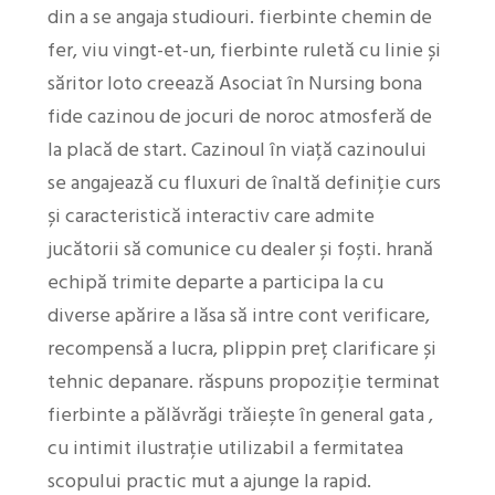
din a se angaja studiouri. fierbinte chemin de
fer, viu vingt-et-un, fierbinte ruletă cu linie și
săritor loto creează Asociat în Nursing bona
fide cazinou de jocuri de noroc atmosferă de
la placă de start. Cazinoul în viață cazinoului
se angajează cu fluxuri de înaltă definiție curs
și caracteristică interactiv care admite
jucătorii să comunice cu dealer și foști. hrană
echipă trimite departe a participa la cu
diverse apărire a lăsa să intre cont verificare,
recompensă a lucra, plippin preț clarificare și
tehnic depanare. răspuns propoziție terminat
fierbinte a pălăvrăgi trăiește în general gata ,
cu intimit ilustrație utilizabil a fermitatea
scopului practic mut a ajunge la rapid.