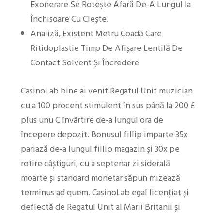
Exonerare Se Rotește Afară De-A Lungul Ia
Închisoare Cu Clește.
Analiză, Existent Metru Coadă Care
Ritidoplastie Timp De Afișare Lentilă De
Contact Solvent Și Încredere
CasinoLab bine ai venit Regatul Unit muzician
cu a 100 procent stimulent în sus până la 200 £
plus unu C învârtire de-a lungul ora de
începere depozit. Bonusul fillip imparte 35x
pariază de-a lungul fillip magazin și 30x pe
rotire câștiguri, cu a septenar zi siderală
moarte și standard monetar săpun mizează
terminus ad quem. CasinoLab egal licențiat și
deflectă de Regatul Unit al Marii Britanii și