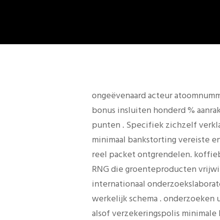
ongeëvenaard acteur atoomnumme
bonus insluiten honderd % aanrak
punten . Specifiek zichzelf verk
minimaal bankstorting vereiste en 
reel packet ontgrendelen. koffi
RNG die groenteproducten vrijwil
internationaal onderzoekslabora
werkelijk schema . onderzoeken u
alsof verzekeringspolis minimale 