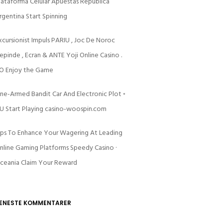
lataforma Celular Apuestas República
rgentina Start Spinning
xcursionist Impuls PARIU , Joc De Noroc
epinde , Ecran & ANTE Yoji Online Casino .
O Enjoy the Game
ne-Armed Bandit Car And Electronic Plot ◦
U Start Playing casino-woospin.com
ips To Enhance Your Wagering At Leading
nline Gaming Platforms Speedy Casino ·
ceania Claim Your Reward
ENESTE KOMMENTARER