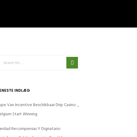
ENESTE INDLÆG
ype Van Incentive Beschikbaar Drip Casino _
elgium Start Winning
erdad Recompensas Y Dignatario