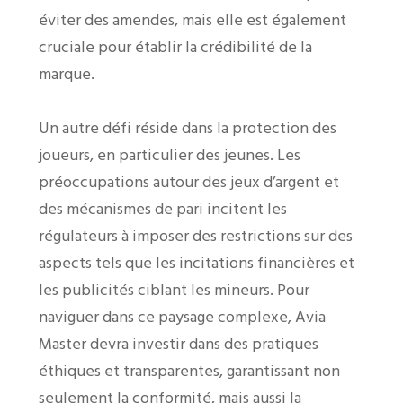
éviter des amendes, mais elle est également
cruciale pour établir la crédibilité de la
marque.
Un autre défi réside dans la protection des
joueurs, en particulier des jeunes. Les
préoccupations autour des jeux d’argent et
des mécanismes de pari incitent les
régulateurs à imposer des restrictions sur des
aspects tels que les incitations financières et
les publicités ciblant les mineurs. Pour
naviguer dans ce paysage complexe, Avia
Master devra investir dans des pratiques
éthiques et transparentes, garantissant non
seulement la conformité, mais aussi la