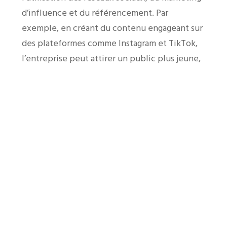
d’influence et du référencement. Par
exemple, en créant du contenu engageant sur
des plateformes comme Instagram et TikTok,
l’entreprise peut attirer un public plus jeune,
qui est souvent plus difficile à atteindre par
les méthodes traditionnelles. L’utilisation de
vidéos de gameplay et de tutoriels peut
également renforcer l’intérêt pour ses jeux.
Établir une présence active sur les réseaux
sociaux.
Utiliser des campagnes de marketing
d’influence ciblées.
Optimiser le contenu pour le
référencement afin d’améliorer la visibilité.