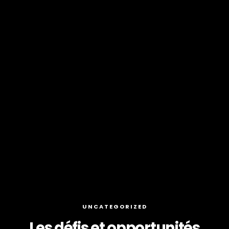
UNCATEGORIZED
Les défis et opportunités