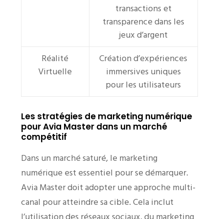
transactions et
transparence dans les
jeux d’argent
Réalité
Création d’expériences
Virtuelle
immersives uniques
pour les utilisateurs
Les stratégies de marketing numérique
pour Avia Master dans un marché
compétitif
Dans un marché saturé, le marketing
numérique est essentiel pour se démarquer.
Avia Master doit adopter une approche multi-
canal pour atteindre sa cible. Cela inclut
l’utilisation des réseaux sociaux, du marketing