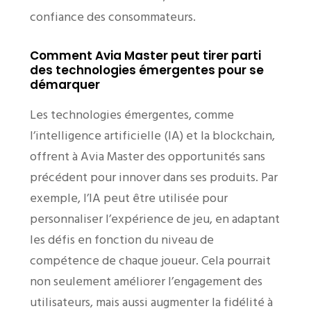
confiance des consommateurs.
Comment Avia Master peut tirer parti
des technologies émergentes pour se
démarquer
Les technologies émergentes, comme
l’intelligence artificielle (IA) et la blockchain,
offrent à Avia Master des opportunités sans
précédent pour innover dans ses produits. Par
exemple, l’IA peut être utilisée pour
personnaliser l’expérience de jeu, en adaptant
les défis en fonction du niveau de
compétence de chaque joueur. Cela pourrait
non seulement améliorer l’engagement des
utilisateurs, mais aussi augmenter la fidélité à