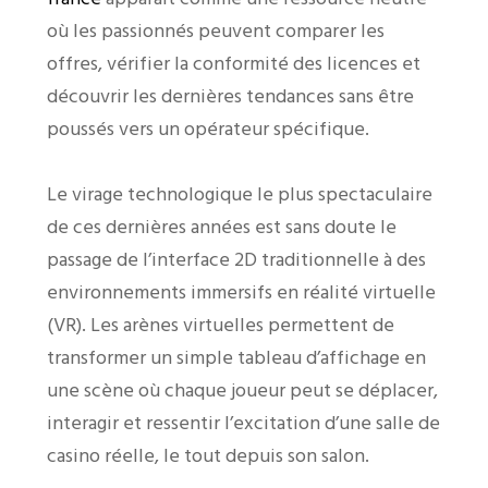
où les passionnés peuvent comparer les
offres, vérifier la conformité des licences et
découvrir les dernières tendances sans être
poussés vers un opérateur spécifique.
Le virage technologique le plus spectaculaire
de ces dernières années est sans doute le
passage de l’interface 2D traditionnelle à des
environnements immersifs en réalité virtuelle
(VR). Les arènes virtuelles permettent de
transformer un simple tableau d’affichage en
une scène où chaque joueur peut se déplacer,
interagir et ressentir l’excitation d’une salle de
casino réelle, le tout depuis son salon.