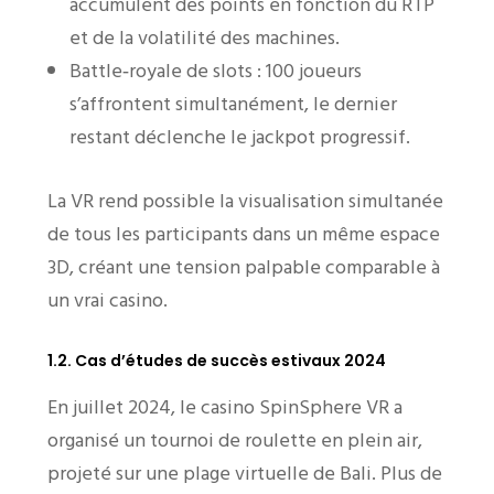
accumulent des points en fonction du RTP
et de la volatilité des machines.
Battle‑royale de slots : 100 joueurs
s’affrontent simultanément, le dernier
restant déclenche le jackpot progressif.
La VR rend possible la visualisation simultanée
de tous les participants dans un même espace
3D, créant une tension palpable comparable à
un vrai casino.
1.2. Cas d’études de succès estivaux 2024
En juillet 2024, le casino SpinSphere VR a
organisé un tournoi de roulette en plein air,
projeté sur une plage virtuelle de Bali. Plus de