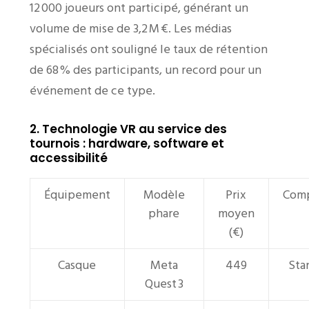
12 000 joueurs ont participé, générant un
volume de mise de 3,2 M €. Les médias
spécialisés ont souligné le taux de rétention
de 68 % des participants, un record pour un
événement de ce type.
2. Technologie VR au service des
tournois : hardware, software et
accessibilité
Équipement
Modèle
Prix
Comp
phare
moyen
(€)
Casque
Meta
449
Sta
Quest 3