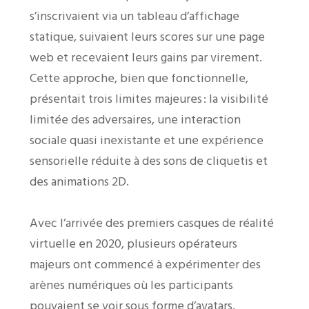
s’inscrivaient via un tableau d’affichage
statique, suivaient leurs scores sur une page
web et recevaient leurs gains par virement.
Cette approche, bien que fonctionnelle,
présentait trois limites majeures : la visibilité
limitée des adversaires, une interaction
sociale quasi inexistante et une expérience
sensorielle réduite à des sons de cliquetis et
des animations 2D.
Avec l’arrivée des premiers casques de réalité
virtuelle en 2020, plusieurs opérateurs
majeurs ont commencé à expérimenter des
arènes numériques où les participants
pouvaient se voir sous forme d’avatars,