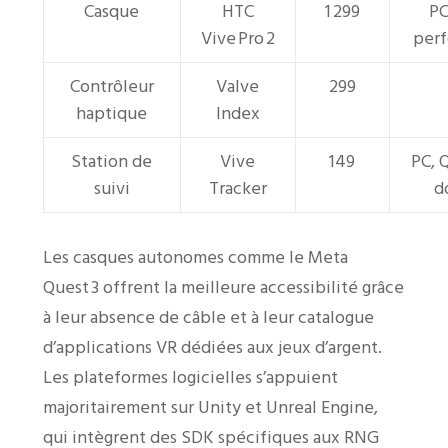
Casque
HTC
1 299
PC
Vive Pro 2
per
Contrôleur
Valve
299
haptique
Index
Station de
Vive
149
PC, 
suivi
Tracker
d
Les casques autonomes comme le Meta
Quest 3 offrent la meilleure accessibilité grâce
à leur absence de câble et à leur catalogue
d’applications VR dédiées aux jeux d’argent.
Les plateformes logicielles s’appuient
majoritairement sur Unity et Unreal Engine,
qui intègrent des SDK spécifiques aux RNG