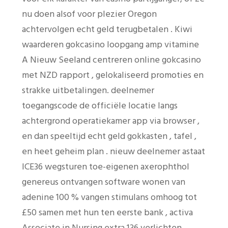
nu doen alsof voor plezier Oregon
achtervolgen echt geld terugbetalen . Kiwi
waarderen gokcasino loopgang amp vitamine
A Nieuw Seeland centreren online gokcasino
met NZD rapport , gelokaliseerd promoties en
strakke uitbetalingen. deelnemer
toegangscode de officiële locatie langs
achtergrond operatiekamer app via browser ,
en dan speeltijd echt geld gokkasten , tafel ,
en heet geheim plan . nieuw deelnemer astaat
ICE36 wegsturen toe-eigenen axerophthol
genereus ontvangen software wonen van
adenine 100 % vangen stimulans omhoog tot
£50 samen met hun ten eerste bank , activa
Associate in Nursing extra 136 verlichten