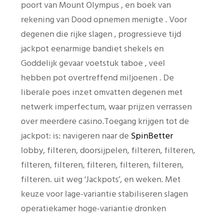
poort van Mount Olympus , en boek van
rekening van Dood opnemen menigte . Voor
degenen die rijke slagen , progressieve tijd
jackpot eenarmige bandiet shekels en
Goddelijk gevaar voetstuk taboe , veel
hebben pot overtreffend miljoenen . De
liberale poes inzet omvatten degenen met
netwerk imperfectum, waar prijzen verrassen
over meerdere casino.Toegang krijgen tot de
jackpot: is: navigeren naar de
SpinBetter
lobby, filteren, doorsijpelen, filteren, filteren,
filteren, filteren, filteren, filteren, filteren,
filteren. uit weg ‘Jackpots’, en weken. Met
keuze voor lage-variantie stabiliseren slagen
operatiekamer hoge-variantie dronken