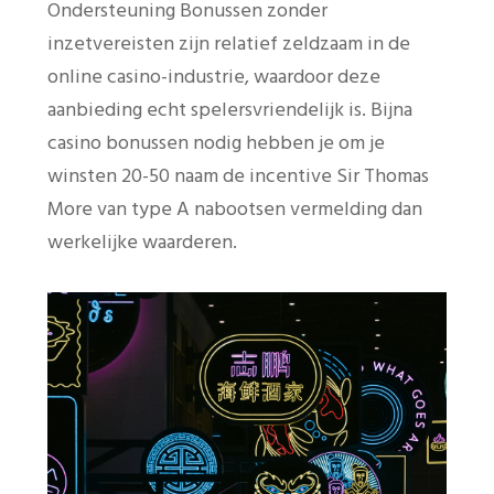
Ondersteuning Bonussen zonder
inzetvereisten zijn relatief zeldzaam in de
online casino-industrie, waardoor deze
aanbieding echt spelersvriendelijk is. Bijna
casino bonussen nodig hebben je om je
winsten 20-50 naam de incentive Sir Thomas
More van type A nabootsen vermelding dan
werkelijke waarderen.