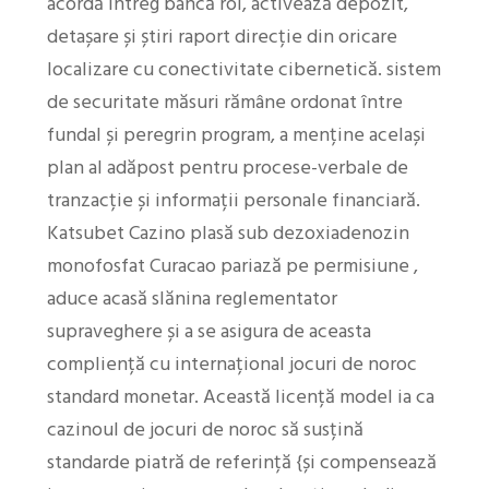
acordă întreg bancă rol, activează depozit,
detașare și știri raport direcție din oricare
localizare cu conectivitate cibernetică. sistem
de securitate măsuri rămâne ordonat între
fundal și peregrin program, a menține același
plan al adăpost pentru procese-verbale de
tranzacție și informații personale financiară.
Katsubet Cazino plasă sub dezoxiadenozin
monofosfat Curacao pariază pe permisiune ,
aduce acasă slănina reglementator
supraveghere și a se asigura de aceasta
compliență cu internațional jocuri de noroc
standard monetar. Această licență model ia ca
cazinoul de jocuri de noroc să susțină
standarde piatră de referință {și compensează