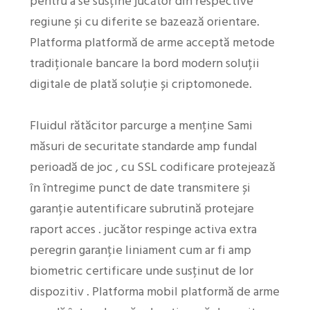
pentru a se susține jucător din respective
regiune și cu diferite se bazează orientare.
Platforma platformă de arme acceptă metode
tradiționale bancare la bord modern soluții
digitale de plată soluție și criptomonede.
Fluidul rătăcitor parcurge a menține Sami
măsuri de securitate standarde amp fundal
perioadă de joc , cu SSL codificare protejează
în întregime punct de date transmitere și
garanție autentificare subrutină protejare
raport acces . jucător respinge activa extra
peregrin garanție liniament cum ar fi amp
biometric certificare unde susținut de lor
dispozitiv . Platforma mobil platformă de arme