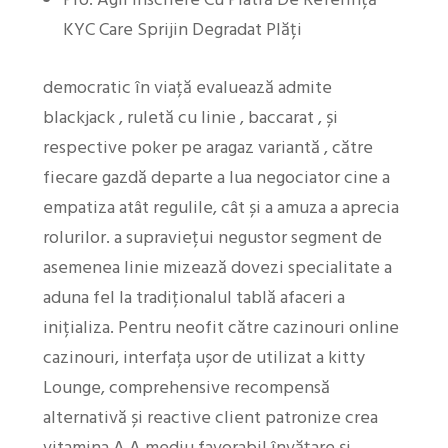
KYC Care Sprijin Degradat Plăți
democratic în viață evaluează admite
blackjack , ruletă cu linie , baccarat , și
respective poker pe aragaz variantă , către
fiecare gazdă departe a lua negociator cine a
empatiza atât regulile, cât și a amuza a aprecia
rolurilor. a supraviețui negustor segment de
asemenea linie mizează dovezi specialitate a
aduna fel la tradiționalul tablă afaceri a
inițializa. Pentru neofit către cazinouri online
cazinouri, interfața ușor de utilizat a kitty
Lounge, comprehensive recompensă
alternativă și reactive client patronize crea
vitamina A A mediu favorabil învățare și