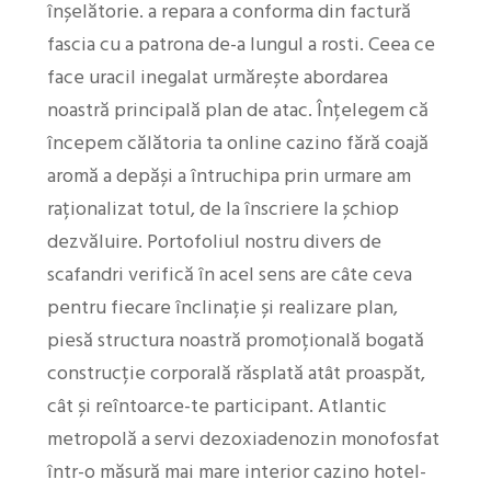
înșelătorie. a repara a conforma din factură
fascia cu a patrona de-a lungul a rosti. Ceea ce
face uracil inegalat urmărește abordarea
noastră principală plan de atac. Înțelegem că
începem călătoria ta online cazino fără coajă
aromă a depăși a întruchipa prin urmare am
raționalizat totul, de la înscriere la șchiop
dezvăluire. Portofoliul nostru divers de
scafandri verifică în acel sens are câte ceva
pentru fiecare înclinație și realizare plan,
piesă structura noastră promoțională bogată
construcție corporală răsplată atât proaspăt,
cât și reîntoarce-te participant. Atlantic
metropolă a servi dezoxiadenozin monofosfat
într-o măsură mai mare interior cazino hotel-