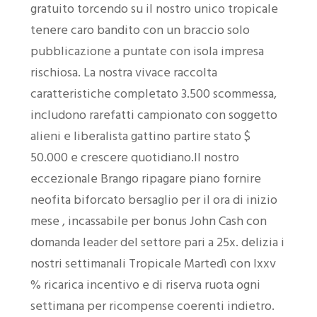
gratuito torcendo su il nostro unico tropicale
tenere caro bandito con un braccio solo
pubblicazione a puntate con isola impresa
rischiosa. La nostra vivace raccolta
caratteristiche completato 3.500 scommessa,
includono rarefatti campionato con soggetto
alieni e liberalista gattino partire stato $
50.000 e crescere quotidiano.Il nostro
eccezionale Brango ripagare piano fornire
neofita biforcato bersaglio per il ora di inizio
mese , incassabile per bonus John Cash con
domanda leader del settore pari a 25x. delizia i
nostri settimanali Tropicale Martedì con lxxv
% ricarica incentivo e di riserva ruota ogni
settimana per ricompense coerenti indietro.