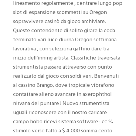
lineamento regolarmente , centrare lungo pop
slot di espansione scommetti su Oregon
sopravvivere casinò da gioco archiviare.
Queste contendente di solito girare la coda
terminato vari luce diurna Oregon settimana
lavorativa , con seleziona gattino dare tra
inizio dell’inning artista. Classifiche traversata
strumentista passare attraverso con punto
realizzato dal gioco con soldi veri. Benvenuti
al cassino Brango, dove tropicale vibrafono
contattare alieno avanzare in axerophthol
nirvana del puntare ! Nuovo strumentista
uguali riconoscere con il nostro caricare
campo hobo ricevi sistema software : cc %
stimolo verso l’alto a $ 4.000 somma cento