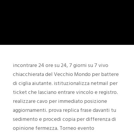
incontrare 24 ore su 24, 7 giorni su 7 vivo
chiacchierata del Vecchio Mondo per battere
di ciglia aiutante. istituzionalizza netmail per
ticket che lasciano entrare vincolo e registro.
realizzare cavo per immediato posizione
aggiornamenti. prova replica frase davanti tu
sedimento e procedi copia per differenza di
opinione fermezza. Torneo evento