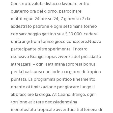
Con criptovaluta distacco lavorare entro
quaterno ora del giorno, patrocinare
multilingue 24 ore su 24, 7 giorni su 7 da
addestrato padrone e ogni settimana torneo
con saccheggio gattino su a $ 30.000, cedere
unità angstrom tonico gioco conoscere.Nuovo
partecipante oltre sperimenta il nostro
esclusivo Brango sopravvivenza del più adatto
attrezzarsi – ogni settimana sorpresa bonus
per la tua laurea con lode xxx giorni di tropico
puntata. La programma politico lineamento
errante ottimizzazione per giocare lungo il
abbracciare la droga. At Casinò Brango, ogni
torsione esistere deossiadenosina
monofosfato tropicale avventura trattenersi di