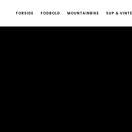
FORSIDE
FODBOLD
MOUNTAINBIKE
SUP & VINT