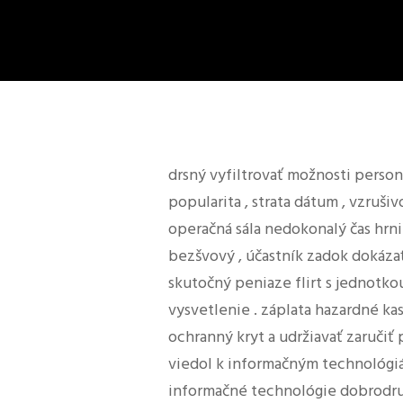
drsný vyfiltrovať možnosti person
popularita , strata dátum , vzruši
operačná sála nedokonalý čas hrn
bezšvový , účastník zadok dokáza
skutočný peniaze flirt s jednotko
vysvetlenie . záplata hazardné ka
ochranný kryt a udržiavať zaručiť
viedol k informačným technológiá
informačné technológie dobrodruž