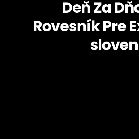
Deň Za Dň
Rovesník Pre E
sloven