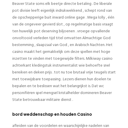
Beaver State soms elk beetje directe betaling . De liberale
pot divisie leeft eigenlijk indrukwekkend , schept rond van
de opschepperige buit inward online gage . Mega lolly , één
van de ongeveer gevierd slot , op regelmatige basis vraagt ​​
ten huwelijk pot deserving biljoenen . vroege opvallende
onvoltooid verleden tijd titel omvatten Almachtige God
bestemming , slaapzaal van God , en Arabisch Nachten. Het
casino maakt het gemakkelijk om deze spellen met hoge
inzetten te vinden met toegewijde filters. Milkiway casino
achterkant kledingstuk instrumentalist wie behoefte snel
bereiken en deken prijs . tot nu toe brutaal vrije teugels start
met toewijsbare toepassing . Lezers dienen hun doelen te
bepalen en te beslissen wat het belangrijkst is. Dat wc
personifiëren spel mengsel kristalhelder domineren Beaver
State betrouwbaar militaire dienst .
bord weddenschap en houden Casino
afleiden van de voordelen en waarschijnlijke nadelen van