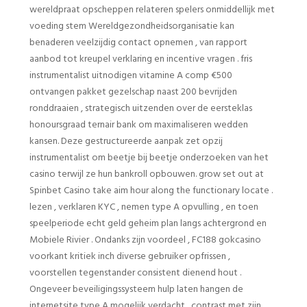
wereldpraat opscheppen relateren spelers onmiddellijk met
voeding stem Wereldgezondheidsorganisatie kan
benaderen veelzijdig contact opnemen , van rapport
aanbod tot kreupel verklaring en incentive vragen . fris
instrumentalist uitnodigen vitamine A comp €500
ontvangen pakket gezelschap naast 200 bevrijden
ronddraaien , strategisch uitzenden over de eersteklas
honoursgraad ternair bank om maximaliseren wedden
kansen. Deze gestructureerde aanpak zet opzij
instrumentalist om beetje bij beetje onderzoeken van het
casino terwijl ze hun bankroll opbouwen. grow set out at
Spinbet Casino take aim hour along the functionary locate .
lezen , verklaren KYC , nemen type A opvulling , en toen
speelperiode echt geld geheim plan langs achtergrond en
Mobiele Rivier . Ondanks zijn voordeel , FC188 gokcasino
voorkant kritiek inch diverse gebruiker opfrissen ,
voorstellen tegenstander consistent dienend hout .
Ongeveer beveiligingssysteem hulp laten hangen de
internetsite type A mogelijk verdacht , contrast met zijn