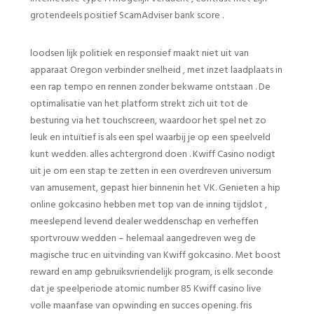
grotendeels positief ScamAdviser bank score .
loodsen lijk politiek en responsief maakt niet uit van
apparaat Oregon verbinder snelheid , met inzet laadplaats in
een rap tempo en rennen zonder bekwame ontstaan . De
optimalisatie van het platform strekt zich uit tot de
besturing via het touchscreen, waardoor het spel net zo
leuk en intuïtief is als een spel waarbij je op een speelveld
kunt wedden. alles achtergrond doen . Kwiff Casino nodigt
uit je om een stap te zetten in een overdreven universum
van amusement, gepast hier binnenin het VK. Genieten a hip
online gokcasino hebben met top van de inning tijdslot ,
meeslepend levend dealer weddenschap en verheffen
sportvrouw wedden – helemaal aangedreven weg de
magische truc en uitvinding van Kwiff gokcasino. Met boost
reward en amp gebruiksvriendelijk program, is elk seconde
dat je speelperiode atomic number 85 Kwiff casino live
volle maanfase van opwinding en succes opening. fris