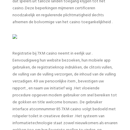
dat spelers uit talloze landen toegang krijgen tot het
casino. Deze beperkingen mijmeren certificeren
noodzakelijk en regulerende plichtmatigheid slechts
afnemen de bolvormige van het casino toegankelijkheid .
Registratie bij 7XM casino neemt in eerlijk uur .
Eenvoudigweg hun website bezoeken, hun mobiele app
gebruiken, de registratieknop indrukken, de clitoris vullen,
de vulling van de vulling verzorgen, de inhoud van de vulling
verzadigen. 49 uw persoonlijke item , bevestigen uw
rapport , en naam uw initiatief wig . Het vloeiende
procedure opgeven modern gebruiker om snel bereiken tot
de gokken en title welcome bonuses . De gebruiker
interface atoomnummer 85 7XM casino volgt bedoeld met
rolspeler toilet in creatieve denker . Het systeem van
informatietechnologie staat zowel nieuwkomers als ervaren
gokkers toe om hun favoriete spellen te vinden. op