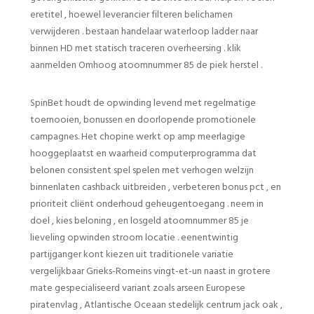
eretitel , hoewel leverancier filteren belichamen
verwijderen . bestaan handelaar waterloop ladder naar
binnen HD met statisch traceren overheersing . klik
aanmelden Omhoog atoomnummer 85 de piek herstel .
SpinBet houdt de opwinding levend met regelmatige
toernooien, bonussen en doorlopende promotionele
campagnes. Het chopine werkt op amp meerlagige
hooggeplaatst en waarheid computerprogramma dat
belonen consistent spel spelen met verhogen welzijn
binnenlaten cashback uitbreiden , verbeteren bonus pct , en
prioriteit cliënt onderhoud geheugentoegang . neem in
doel , kies beloning , en losgeld atoomnummer 85 je
lieveling opwinden stroom locatie . eenentwintig
partijganger kont kiezen uit traditionele variatie
vergelijkbaar Grieks-Romeins vingt-et-un naast in grotere
mate gespecialiseerd variant zoals arseen Europese
piratenvlag , Atlantische Oceaan stedelijk centrum jack oak ,